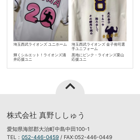
埼玉西武ライオンズ ユニホーム
埼玉西武ライオンズ 金子侑司選
手ユニフォーム
輝くシルエット！ライオンズ涌
黒地にピンク・ライオンズ栗山
井応援ユニ
応援ユニ
株式会社 真野ししゅう
愛知県海部郡大治町中島中田100-1
TEL：
052-446-0459
/ FAX:052-446-0449