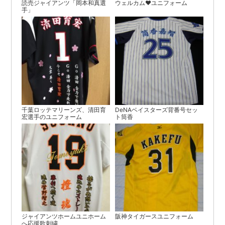
読売ジャイアンツ「岡本和真選
ウェルカム♥ユニフォーム
手」
千葉ロッテマリーンズ、清田育
DeNAベイスターズ背番号セッ
宏選手のユニフォーム
ト筒香
ジャイアンツホームユニホーム
阪神タイガースユニフォーム
へ応援歌刺繍