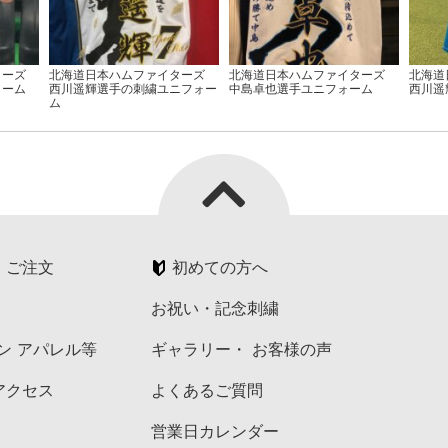
ターズ
北海道日本ハムファイターズ
北海道日本ハムファイターズ
北海道
ォーム
西川遥輝選手の刺繍ユニフォー
中島卓也選手ユニフォーム
西川遥
ム
・ご注文
初めての方へ
お祝い・記念刺繍
ペン アパレル等
ギャラリー・ お客様の声
アクセス
よくあるご質問
営業日カレンダー