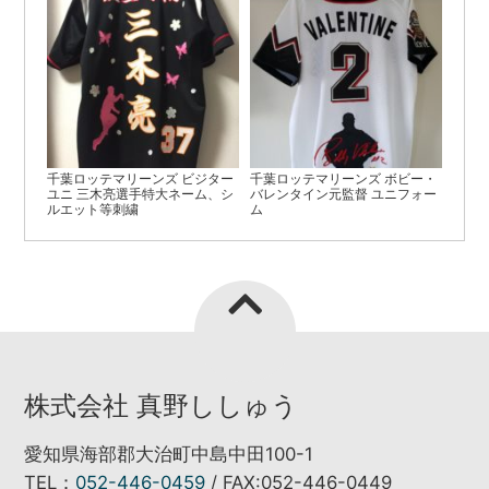
千葉ロッテマリーンズ ビジター
千葉ロッテマリーンズ ボビー・
ユニ 三木亮選手特大ネーム、シ
バレンタイン元監督 ユニフォー
ルエット等刺繍
ム
株式会社 真野ししゅう
愛知県海部郡大治町中島中田100-1
TEL：
052-446-0459
/ FAX:052-446-0449