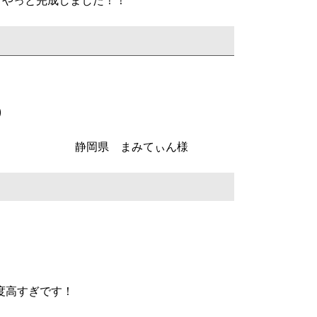
てやっと完成しました！！
)
静岡県 まみてぃん様
度高すぎです！