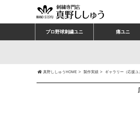
プロ野球刺繍ユニ
痛ユニ
>
>
真野ししゅうHOME
製作実績
ギャラリー（応援ユ