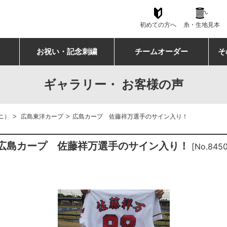
初めての方へ
糸・生地見本
お祝い・記念刺繍
チームオーダー
そ
ギャラリー・ お客様の声
>
>
ニ）
広島東洋カープ
広島カープ 佐藤祥万選手のサイン入り！
広島カープ 佐藤祥万選手のサイン入り！
[No.8450