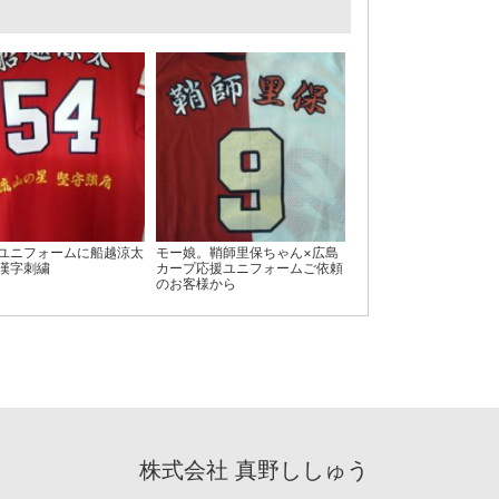
ユニフォームに船越涼太
モー娘。鞘師里保ちゃん×広島
漢字刺繍
カープ応援ユニフォームご依頼
のお客様から
株式会社 真野ししゅう