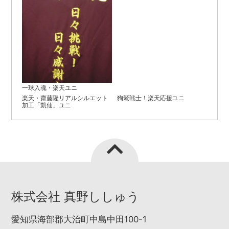
一球入魂・楽天ユニ
楽天・齋藤隆リアルシルエット
狗鷲戦士！楽天応援ユニ
加工「凱仙」ユニ
株式会社 真野ししゅう
愛知県海部郡大治町中島中田100-1