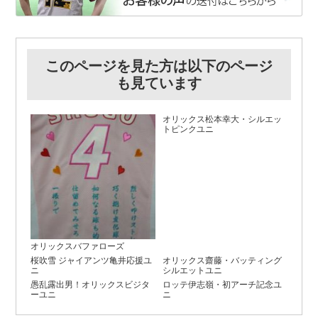
このページを見た方は以下のページ
も見ています
オリックス松本幸大・シルエッ
トピンクユニ
オリックスバファローズ
桜吹雪 ジャイアンツ亀井応援ユ
オリックス齋藤・バッティング
ニ
シルエットユニ
愚乱露出男！オリックスビジタ
ロッテ伊志嶺・初アーチ記念ユ
ーユニ
ニ