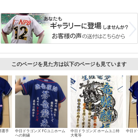
このページを見た方は以下のページも見ています
郎選手
中日ドラゴンズ FCユニホーム
中日ドラゴンズ ホームユニ特
中日ド
への刺繍
大竜等