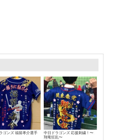
ラゴンズ 福留孝介選手
中日ドラゴンズ 応援刺繍！〜
翔竜狂乱〜