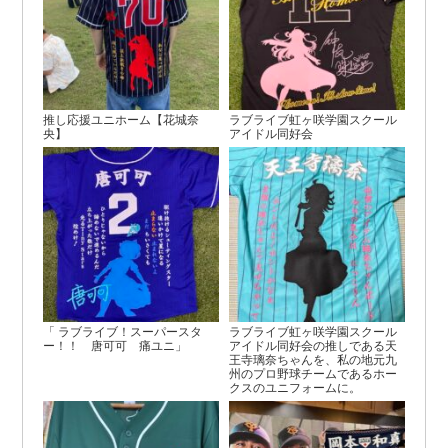
推し応援ユニホーム【花城奈
ラブライブ虹ヶ咲学園スクール
央】
アイドル同好会
「 ラブライブ！スーパースタ
ラブライブ虹ヶ咲学園スクール
ー！！ 唐可可 痛ユニ」
アイドル同好会の推しである天
王寺璃奈ちゃんを、私の地元九
州のプロ野球チームであるホー
クスのユニフォームに。