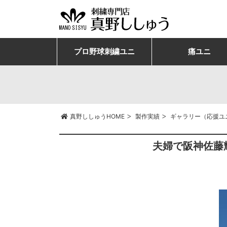
プロ野球刺繍ユニ
痛ユニ
>
>
真野ししゅうHOME
製作実績
ギャラリー（応援ユ
夫婦で阪神佐藤