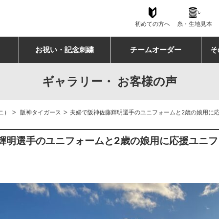
初めての方へ
糸・生地見本
お祝い・記念刺繍
チームオーダー
そ
ギャラリー・ お客様の声
>
>
ニ）
阪神タイガース
夫婦で阪神佐藤輝明選手のユニフォームと2歳の娘用に
輝明選手のユニフォームと2歳の娘用に応援ユニ