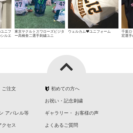
のユニフ
東京ヤクルトスワローズビジタ
ウェルカム♥ユニフォーム
千葉ロ
のシルエ
ー高橋奎二選手刺繍ユニ
宏選手
・ご注文
初めての方へ
お祝い・記念刺繍
ペン アパレル等
ギャラリー・ お客様の声
アクセス
よくあるご質問