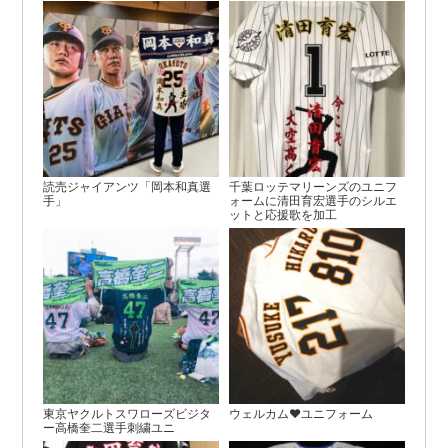
読売ジャイアンツ「岡本和真選
千葉ロッテマリーンズのユニフ
手」
ォームに清田育宏選手のシルエ
ットと応援歌を加工
東京ヤクルトスワローズビジタ
ウェルカム♥ユニフォーム
ー高橋奎二選手刺繍ユニ