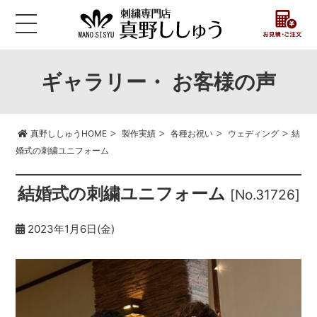
ギャラリー・ お客様の声
>
>
>
>
真野ししゅうHOME
製作実績
各種お祝い
ウェディング
結
婚式の刺繍ユニフォーム
結婚式の刺繍ユニフォーム
[No.31726]
2023年1月6日(金)