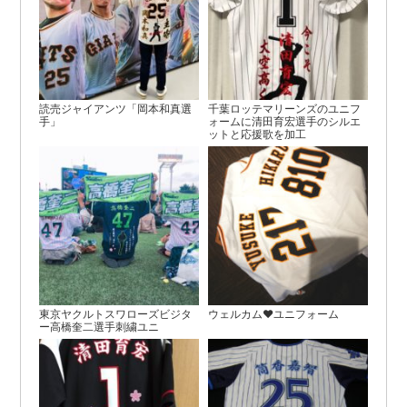
読売ジャイアンツ「岡本和真選
千葉ロッテマリーンズのユニフ
手」
ォームに清田育宏選手のシルエ
ットと応援歌を加工
東京ヤクルトスワローズビジタ
ウェルカム♥ユニフォーム
ー高橋奎二選手刺繍ユニ