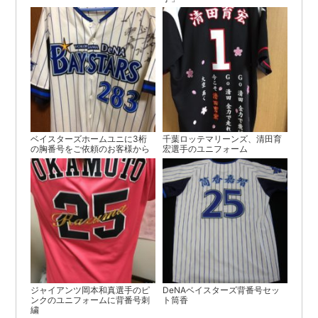
ベイスターズホームユニに3桁
千葉ロッテマリーンズ、清田育
の胸番号をご依頼のお客様から
宏選手のユニフォーム
ジャイアンツ岡本和真選手のピ
DeNAベイスターズ背番号セッ
ンクのユニフォームに背番号刺
ト筒香
繍