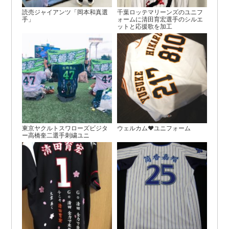
読売ジャイアンツ「岡本和真選
千葉ロッテマリーンズのユニフ
手」
ォームに清田育宏選手のシルエ
ットと応援歌を加工
東京ヤクルトスワローズビジタ
ウェルカム♥ユニフォーム
ー高橋奎二選手刺繍ユニ