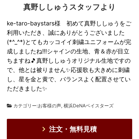
真野ししゅうスタッフより
ke-taro-baystars様 初めて真野ししゅうをご
利用いただき、誠にありがとうございました
(*^_^*)とてもカッコイイ刺繍ユニフォームが完
成しましたね!!!シャインの生地、青＆赤が目立
ちますね🎵真野ししゅうオリジナル生地ですの
で、他とは被りません✨応援歌も大きめに刺繍
し、星を金と黄で、バランスよく配置させてい
ただきました✨
カテゴリー:
お客様の声
,
横浜DeNAベイスターズ
注文・無料見積