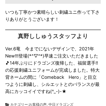
いつも丁寧かつ素晴らしい刺繍ユニ作って下さ
りありがとうございます！
真野ししゅうスタッフより
Ver.6竜 今までにないデザインで、2021年
New!!!登場(*^▽^*)早速ご注文いただきました
🎵14年ぶりにドラゴンズ復帰した、福留選手!!
の応援刺繍ユニフォームが完成しました。特大
背ネームの間に「Comeback Hero」と目立
つように刺繍し、シルエットとのバランスが最
高にカッコイイですね(^_-)-★
カテゴリー:
お客様の声
,
中日ドラゴンズ