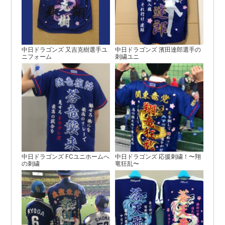
中日ドラゴンズ 又吉克樹選手ユ
中日ドラゴンズ 濱田達郎選手の
ニフォーム
刺繍ユニ
中日ドラゴンズ FCユニホームへ
中日ドラゴンズ 応援刺繍！〜翔
の刺繍
竜狂乱〜