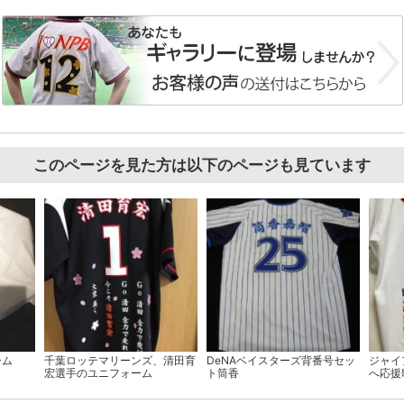
このページを見た方は以下のページも見ています
ーム
千葉ロッテマリーンズ、清田育
DeNAベイスターズ背番号セッ
ジャイ
宏選手のユニフォーム
ト筒香
へ応援