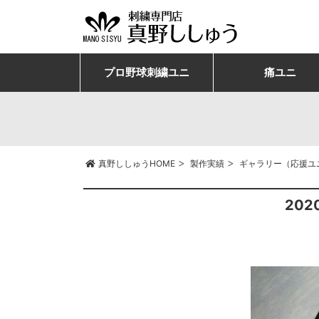
プロ野球刺繍ユニ
痛ユニ
>
>
真野ししゅうHOME
製作実績
ギャラリー（応援ユ
20