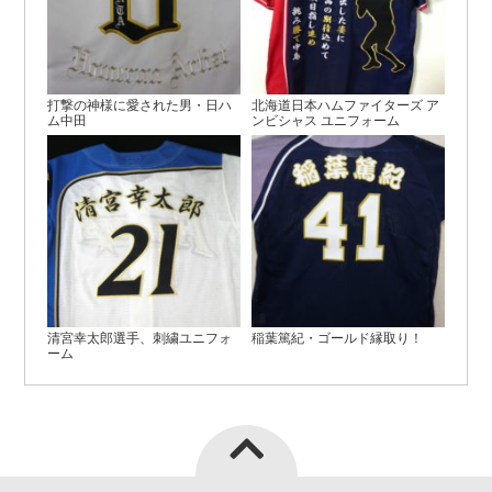
打撃の神様に愛された男・日ハ
北海道日本ハムファイターズ ア
ム中田
ンビシャス ユニフォーム
清宮幸太郎選手、刺繍ユニフォ
稲葉篤紀・ゴールド縁取り！
ーム