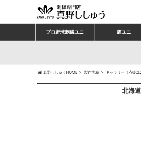
プロ野球刺繍ユニ
痛ユニ
>
>
真野ししゅうHOME
製作実績
ギャラリー（応援ユ
北海