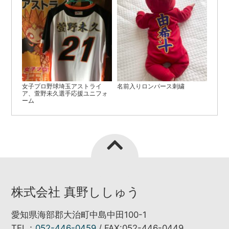
女子プロ野球埼玉アストライ
名前入りロンパース刺繍
ア、萱野未久選手応援ユニフォ
ーム
株式会社 真野ししゅう
愛知県海部郡大治町中島中田100-1
TEL：
052-446-0459
/ FAX:052-446-0449