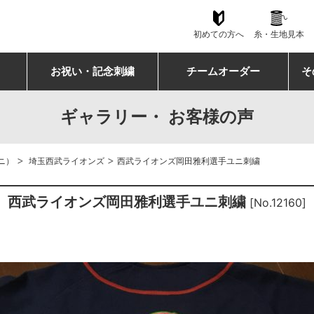
初めての方へ
糸・生地見本
お祝い・記念刺繍
チームオーダー
そ
ギャラリー・ お客様の声
>
>
ニ）
埼玉西武ライオンズ
西武ライオンズ岡田雅利選手ユニ刺繍
西武ライオンズ岡田雅利選手ユニ刺繍
[No.12160]