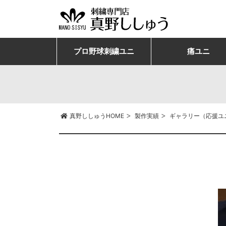
プロ野球刺繍ユニ
痛ユニ
>
>
真野ししゅうHOME
製作実績
ギャラリー（応援ユ