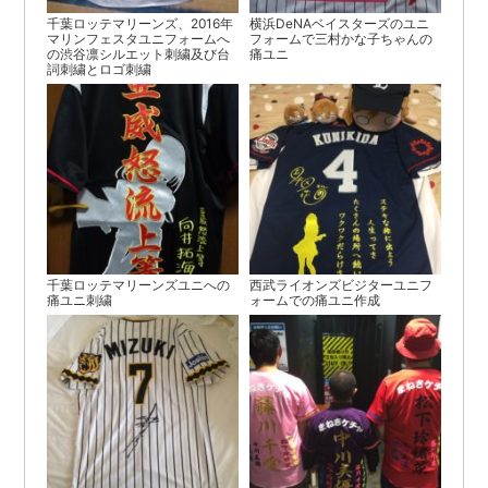
千葉ロッテマリーンズ、2016年
横浜DeNAベイスターズのユニ
マリンフェスタユニフォームへ
フォームで三村かな子ちゃんの
の渋谷凛シルエット刺繍及び台
痛ユニ
詞刺繍とロゴ刺繍
千葉ロッテマリーンズユニへの
西武ライオンズビジターユニフ
痛ユニ刺繍
ォームでの痛ユニ作成