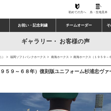
初めての方へ
糸・生地見本
お祝い・記念刺繍
チームオーダー
そ
ギャラリー・ お客様の声
>
>
>
ニ）
福岡ソフトバンクホークス
南海ホークス
南海ホークス（１９５９～
１９５９～６８年）復刻版ユニフォーム杉浦忠ヴァ