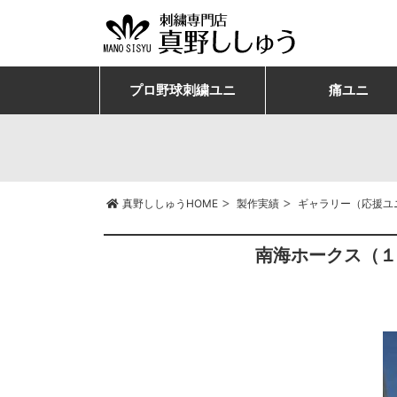
プロ野球刺繍ユニ
痛ユニ
>
>
真野ししゅうHOME
製作実績
ギャラリー（応援ユ
南海ホークス（